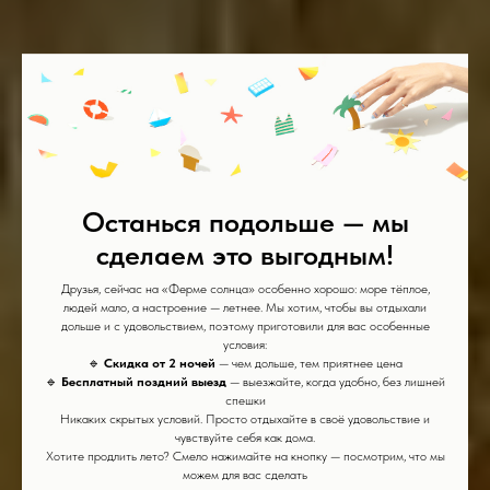
Останься подольше — мы
сделаем это выгодным!
Друзья, сейчас на «Ферме солнца» особенно хорошо: море тёплое,
людей мало, а настроение — летнее. Мы хотим, чтобы вы отдыхали
дольше и с удовольствием, поэтому приготовили для вас особенные
условия:
🔹
Скидка от 2 ночей
— чем дольше, тем приятнее цена
🔹
Бесплатный поздний выезд
— выезжайте, когда удобно, без лишней
спешки
Никаких скрытых условий. Просто отдыхайте в своё удовольствие и
чувствуйте себя как дома.
Хотите продлить лето? Смело нажимайте на кнопку — посмотрим, что мы
можем для вас сделать