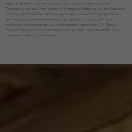
Бухта "Широкая" — один из символов дикого отдыха на Азовском море.
Просторный песчаный пляж с золотистой ракушкой, обрамлённый причудливыми
скалами, дарит ощущение свободы и уединения. Именно здесь можно в полной
мере ощутить романтику жизни у моря: установить палатку у самой воды,
любоваться эпическими закатами и просыпаться под шум волн. От "Фермы
Солнца" сюда всего несколько километров, что делает бухту идеальной точкой
для вашего пляжного приключения.